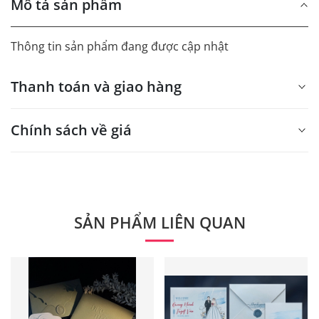
Mô tả sản phẩm
Thông tin sản phẩm đang được cập nhật
Thanh toán và giao hàng
Chính sách về giá
- Giá trên web site là giá tham khảo áp dụng từ 300 bộ.
- Dưới 300 sẽ có phụ thu theo từng dòng sản phẩm.
Quý khách vui lòng liên hệ để có thông tin chính xác.
SẢN PHẨM LIÊN QUAN