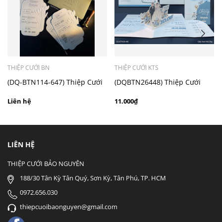
- Mẫu dưới 3000 giá chưa bao gồm bản đồ, quý khách
có nhu cầu in bản đồ sẽ có mức phí 300 - 500 đồng 1
thiệp tuỳ chất liệu.
THIỆP CƯỚI BN
THIỆP CƯỚI KTS
(DQ-BTN114-647) Thiệp Cưới
(DQBTN26448) Thiệp Cưới
Cao Cấp 2026
Pop-up cao cấp
Liên hệ
11.000₫
LIÊN HỆ
THIỆP CƯỚI BẢO NGUYÊN
188/30 Tân Kỳ Tân Quý, Sơn Kỳ, Tân Phú, TP. HCM
0972.656.030
thiepcuoibaonguyen@gmail.com