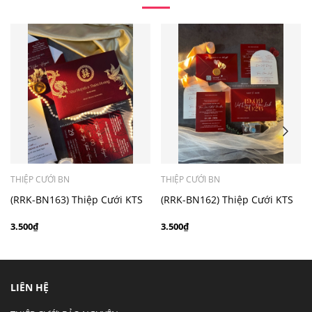
- Mẫu dưới 3000 giá chưa bao gồm bản đồ, quý khách
có nhu cầu in bản đồ sẽ có mức phí 300 - 500 đồng 1
thiệp tuỳ chất liệu.
THIỆP CƯỚI BN
THIỆP CƯỚI BN
(RRK-BN163) Thiệp Cưới KTS
(RRK-BN162) Thiệp Cưới KTS
hiện đại
hiện đại
3.500₫
3.500₫
LIÊN HỆ