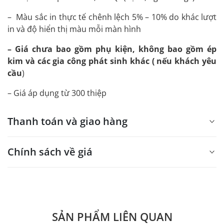
– Màu sắc in thực tế chênh lệch 5% – 10% do khác lượt
in và độ hiển thị màu mỗi màn hình
– Giá chưa bao gồm phụ kiện, không bao gồm ép
kim và các gia công phát sinh khác ( nếu khách yêu
cầu
)
– Giá áp dụng từ 300 thiệp
Thanh toán và giao hàng
Chính sách về giá
- Giá trên web site là giá tham khảo áp dụng từ 300 bộ.
- Dưới 300 sẽ có phụ thu theo từng dòng sản phẩm.
Quý khách vui lòng liên hệ để có thông tin chính xác.
SẢN PHẨM LIÊN QUAN