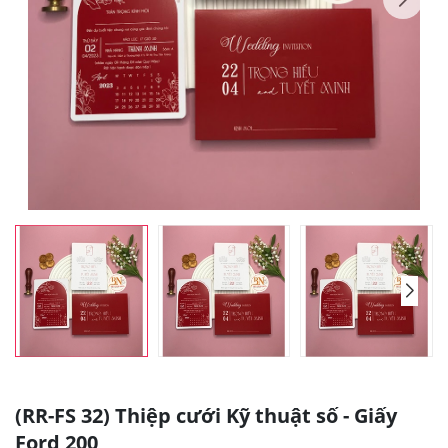
(RR-FS 32) Thiệp cưới Kỹ thuật số - Giấy
Ford 200