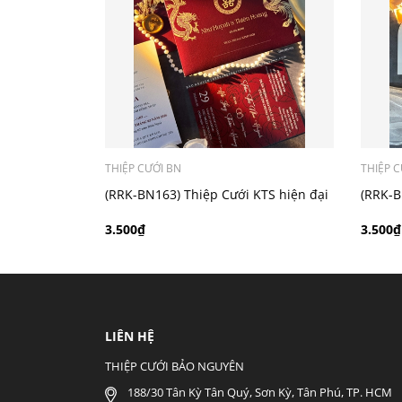
- Mẫu dưới 3000 giá chưa bao gồm bản đồ, qu
THIỆP CƯỚI BN
THIỆP C
(RRK-BN163) Thiệp Cưới KTS hiện đại
(RRK-B
3.500₫
3.500₫
LIÊN HỆ
THIỆP CƯỚI BẢO NGUYÊN
188/30 Tân Kỳ Tân Quý, Sơn Kỳ, Tân Phú, TP. HCM