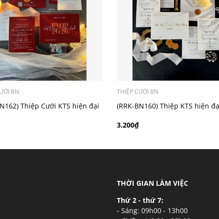
ý khách có nhu cầu in bản đồ sẽ có mức phí 300 - 500 đồng 
ƯỚI BN
THIỆP CƯỚI BN
N162) Thiệp Cưới KTS hiện đại
(RRK-BN160) Thiệp KTS hiện đạ
3.200₫
THỜI GIAN LÀM VIỆC
Thứ 2 - thứ 7:
- Sáng: 09h00 - 13h00