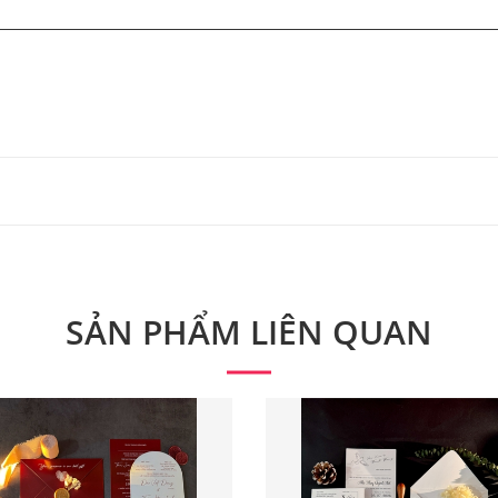
 từ 300 bộ.
 phẩm. Quý khách vui lòng liên hệ để có thông tin chính xác
SẢN PHẨM LIÊN QUAN