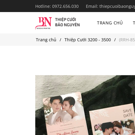
Hotline:
0972.656.030
Email:
thiepcuoibaongu
TRANG CHỦ
Trang chủ
Thiệp Cưới 3200 - 3500
(RRH-85