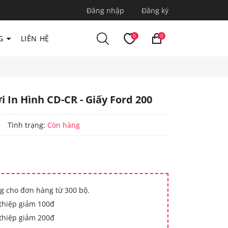
Đăng nhập
Đăng ký
0
0
G
LIÊN HỆ
i In Hình CD-CR - Giấy Ford 200
|
Tình trạng:
Còn hàng
g cho đơn hàng từ 300 bộ.
thiệp giảm 100đ
thiệp giảm 200đ