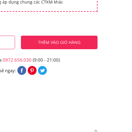
ng áp dụng chung các CTKM khác
THÊM VÀO GIỎ HÀNG
ua
0972.656.030
(9:00 - 21:00)
sẻ ngay: