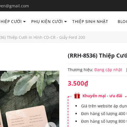
yen@gmail.com
THIỆP CƯỚI
PHỤ KIỆN CƯỚI
THIỆP SINH NHẬT
BLO
36) Thiệp Cưới In Hình CD-CR - Giấy Ford 200
(RRH-8536) Thiệp Cướ
Thương hiệu:
Đang cập nhật
3.500₫
Khuyến mại - ưu đãi
Giá trên website áp dụn
Đơn hàng số lượng 400 
Đơn hàng số lượng 800 