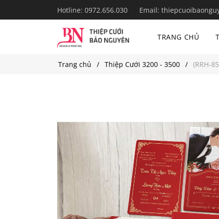
Hotline:
0972.656.030
Email:
thiepcuoibaongu
TRANG CHỦ
Trang chủ
Thiệp Cưới 3200 - 3500
(RRH-85