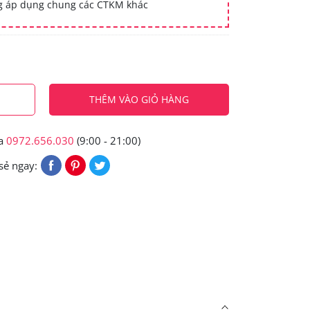
ng áp dụng chung các CTKM khác
THÊM VÀO GIỎ HÀNG
ua
0972.656.030
(9:00 - 21:00)
sẻ ngay: