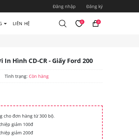
Đăng nhập
Đăng ký
0
0
G
LIÊN HỆ
i In Hình CD-CR - Giấy Ford 200
|
Tình trạng:
Còn hàng
g cho đơn hàng từ 300 bộ.
thiệp giảm 100đ
thiệp giảm 200đ