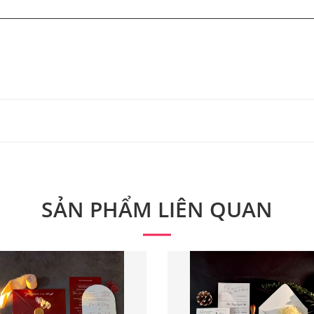
 từ 300 bộ.
 phẩm. Quý khách vui lòng liên hệ để có thông tin chính xác
SẢN PHẨM LIÊN QUAN