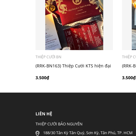
- Mẫu dưới 3000 giá chưa bao gồm bản đồ, qu
THIỆP CƯỚI BN
THIỆP C
(RRK-BN163) Thiệp Cưới KTS hiện đại
(RRK-B
3.500₫
3.500₫
LIÊN HỆ
THIỆP CƯỚI BẢO NGUYÊN
188/30 Tân Kỳ Tân Quý, Sơn Kỳ, Tân Phú, TP. HCM