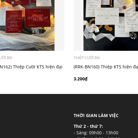
ý khách có nhu cầu in bản đồ sẽ có mức phí 300 - 500 đồng 
ƯỚI BN
THIỆP CƯỚI BN
N162) Thiệp Cưới KTS hiện đại
(RRK-BN160) Thiệp KTS hiện đạ
3.200₫
THỜI GIAN LÀM VIỆC
Thứ 2 - thứ 7:
- Sáng: 09h00 - 13h00