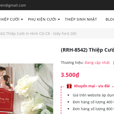
yen@gmail.com
THIỆP CƯỚI
PHỤ KIỆN CƯỚI
THIỆP SINH NHẬT
BLO
42) Thiệp Cưới In Hình CD-CR - Giấy Ford 200
(RRH-8542) Thiệp Cướ
Thương hiệu:
Đang cập nhật
3.500₫
Khuyến mại - ưu đãi
Giá trên website áp dụn
Đơn hàng số lượng 400 
Đơn hàng số lượng 800 