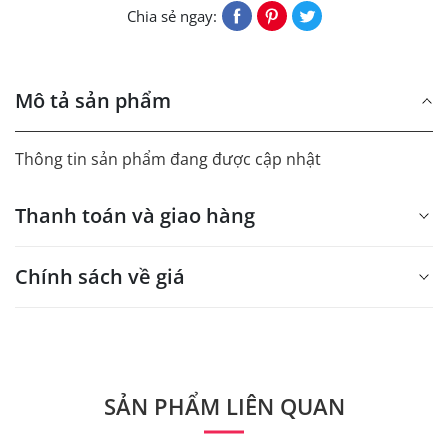
Chia sẻ ngay:
Mô tả sản phẩm
Thông tin sản phẩm đang được cập nhật
Thanh toán và giao hàng
Chính sách về giá
- Giá trên web site là giá tham khảo áp dụng từ 300 bộ.
- Dưới 300 sẽ có phụ thu theo từng dòng sản phẩm.
Quý khách vui lòng liên hệ để có thông tin chính xác.
SẢN PHẨM LIÊN QUAN