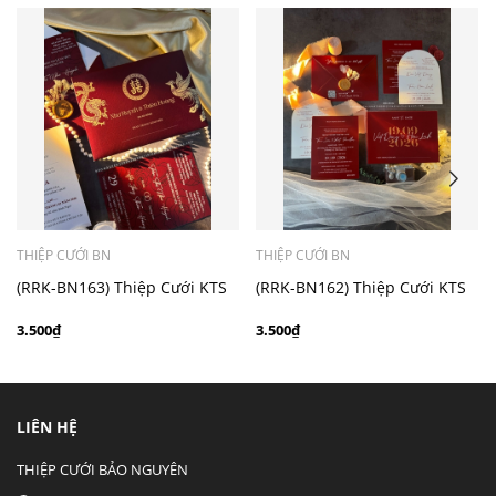
- Mẫu dưới 3000 giá chưa bao gồm bản đồ, quý khách
có nhu cầu in bản đồ sẽ có mức phí 300 - 500 đồng 1
thiệp tuỳ chất liệu.
THIỆP CƯỚI BN
THIỆP CƯỚI BN
(RRK-BN163) Thiệp Cưới KTS
(RRK-BN162) Thiệp Cưới KTS
hiện đại
hiện đại
3.500₫
3.500₫
LIÊN HỆ
THIỆP CƯỚI BẢO NGUYÊN