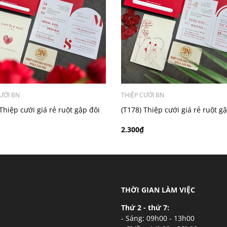
ý khách có nhu cầu in bản đồ sẽ có mức phí 300 - 500 đồng 
ƯỚI BN
THIỆP CƯỚI BN
Thiệp cưới giá rẻ ruột gập đôi
(T178) Thiệp cưới giá rẻ ruột g
2.300₫
THỜI GIAN LÀM VIỆC
Thứ 2 - thứ 7:
- Sáng: 09h00 - 13h00