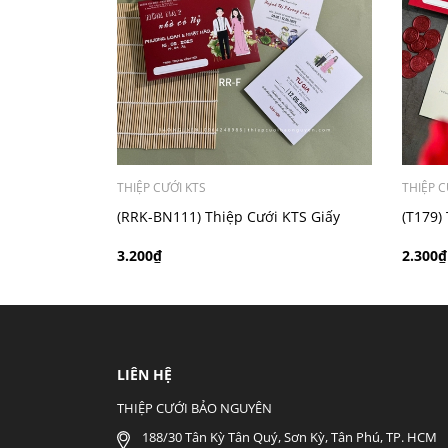
- Mẫu dưới 3000 giá chưa bao gồm bản đồ, qu
THIỆP CƯỚI KTS
THIỆP C
(RRK-BN111) Thiệp Cưới KTS Giấy
(T179) 
Ford 200
3.200₫
2.300₫
LIÊN HỆ
THIỆP CƯỚI BẢO NGUYÊN
188/30 Tân Kỳ Tân Quý, Sơn Kỳ, Tân Phú, TP. HCM