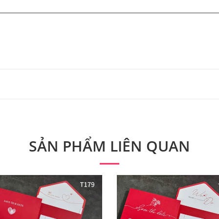
 từ 300 bộ.
 phẩm. Quý khách vui lòng liên hệ để có thông tin chính xác
SẢN PHẨM LIÊN QUAN