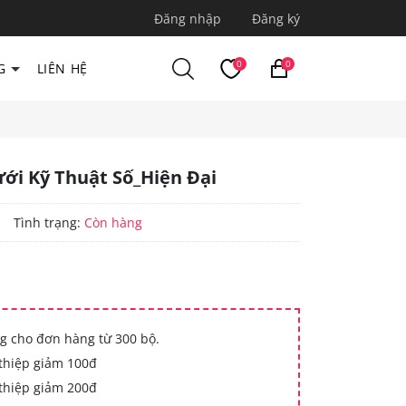
Đăng nhập
Đăng ký
0
0
G
LIÊN HỆ
ới Kỹ Thuật Số_Hiện Đại
|
Tình trạng:
Còn hàng
g cho đơn hàng từ 300 bộ.
thiệp giảm 100đ
thiệp giảm 200đ