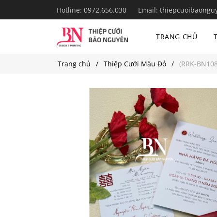
Hotline:
0972.656.030
Email:
thiepcuoibaongu
TRANG CHỦ
Trang chủ
Thiệp Cưới Màu Đỏ
(RRK-BN108