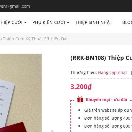
yen@gmail.com
THIỆP CƯỚI
PHỤ KIỆN CƯỚI
THIỆP SINH NHẬT
BLO
) Thiệp Cưới Kỹ Thuật Số_Hiện Đại
(RRK-BN108) Thiệp Cư
Thương hiệu:
Đang cập nhật
3.200₫
Khuyến mại - ưu đãi
Giá trên website áp dụn
Đơn hàng số lượng 400 
Đơn hàng số lượng 800 