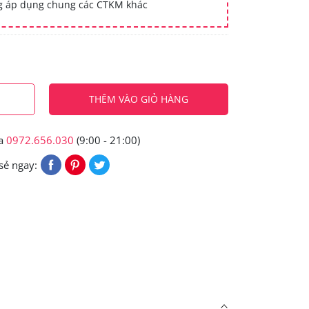
ng áp dụng chung các CTKM khác
THÊM VÀO GIỎ HÀNG
ua
0972.656.030
(9:00 - 21:00)
sẻ ngay: