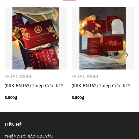
- Mẫu dưới 3000 giá chưa bao gồm bản đồ, quý khách
có nhu cầu in bản đồ sẽ có mức phí 300 - 500 đồng 1
thiệp tuỳ chất liệu.
THIỆP CƯỚI BN
THIỆP CƯỚI BN
(RRK-BN163) Thiệp Cưới KTS
(RRK-BN162) Thiệp Cưới KTS
hiện đại
hiện đại
3.500₫
3.500₫
LIÊN HỆ
THIỆP CƯỚI BẢO NGUYÊN