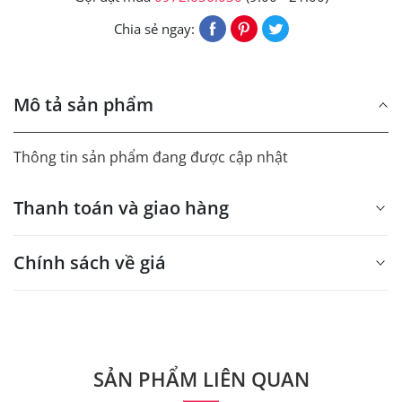
Chia sẻ ngay:
Mô tả sản phẩm
Thông tin sản phẩm đang được cập nhật
Thanh toán và giao hàng
Chính sách về giá
- Giá trên web site là giá tham khảo áp dụng từ 300 bộ.
- Dưới 300 sẽ có phụ thu theo từng dòng sản phẩm.
Quý khách vui lòng liên hệ để có thông tin chính xác.
SẢN PHẨM LIÊN QUAN