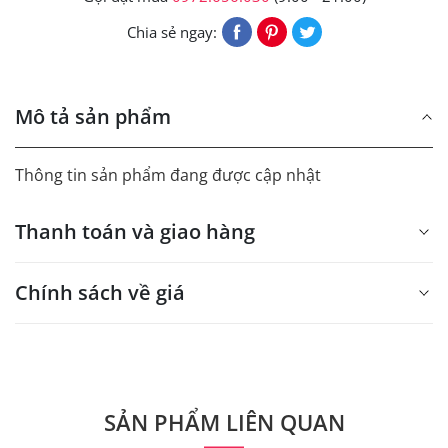
Chia sẻ ngay:
Mô tả sản phẩm
Thông tin sản phẩm đang được cập nhật
Thanh toán và giao hàng
Chính sách về giá
- Giá trên web site là giá tham khảo áp dụng từ 300 bộ.
- Dưới 300 sẽ có phụ thu theo từng dòng sản phẩm.
Quý khách vui lòng liên hệ để có thông tin chính xác.
SẢN PHẨM LIÊN QUAN