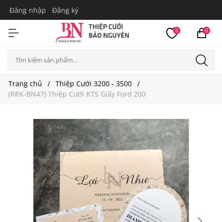
Đăng nhập
Đăng ký
0
0
Trang chủ
Thiệp Cưới 3200 - 3500
(RRK-BN47) Thiệp Cưới KTS Giấy Ford 200