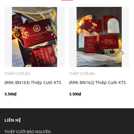
- Mẫu dưới 3000 giá chưa bao gồm bản đồ, quý khách
có nhu cầu in bản đồ sẽ có mức phí 300 - 500 đồng 1
thiệp tuỳ chất liệu.
THIỆP CƯỚI BN
THIỆP CƯỚI BN
(RRK-BN163) Thiệp Cưới KTS
(RRK-BN162) Thiệp Cưới KTS
hiện đại
hiện đại
3.500₫
3.500₫
LIÊN HỆ
THIỆP CƯỚI BẢO NGUYÊN