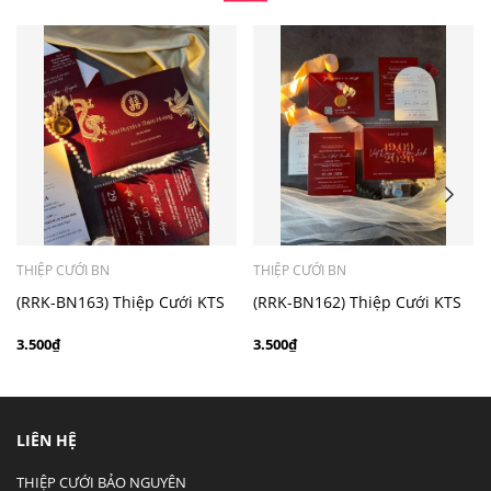
- Mẫu dưới 3000 giá chưa bao gồm bản đồ, quý khách
có nhu cầu in bản đồ sẽ có mức phí 300 - 500 đồng 1
thiệp tuỳ chất liệu.
THIỆP CƯỚI BN
THIỆP CƯỚI BN
(RRK-BN163) Thiệp Cưới KTS
(RRK-BN162) Thiệp Cưới KTS
hiện đại
hiện đại
3.500₫
3.500₫
LIÊN HỆ
THIỆP CƯỚI BẢO NGUYÊN