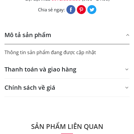
Chia sẻ ngay:
Mô tả sản phẩm
Thông tin sản phẩm đang được cập nhật
Thanh toán và giao hàng
Chính sách về giá
- Giá trên web site là giá tham khảo áp dụng từ 300 bộ.
- Dưới 300 sẽ có phụ thu theo từng dòng sản phẩm.
Quý khách vui lòng liên hệ để có thông tin chính xác.
SẢN PHẨM LIÊN QUAN