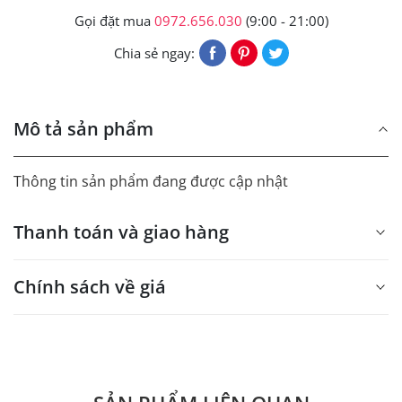
Gọi đặt mua
0972.656.030
(9:00 - 21:00)
Chia sẻ ngay:
Mô tả sản phẩm
Thông tin sản phẩm đang được cập nhật
Thanh toán và giao hàng
Chính sách về giá
- Giá trên web site là giá tham khảo áp dụng từ 300 bộ.
- Dưới 300 sẽ có phụ thu theo từng dòng sản phẩm.
Quý khách vui lòng liên hệ để có thông tin chính xác.