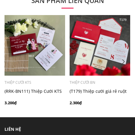
SẢN PHẨM LIÊN QUAN
- Mẫu dưới 3000 giá chưa bao gồm bản đồ, quý khách
có nhu cầu in bản đồ sẽ có mức phí 300 - 500 đồng 1
thiệp tuỳ chất liệu.
THIỆP CƯỚI KTS
THIỆP CƯỚI BN
(RRK-BN111) Thiệp Cưới KTS
(T179) Thiệp cưới giá rẻ ruột
Giấy Ford 200
gập đôi
3.200₫
2.300₫
LIÊN HỆ