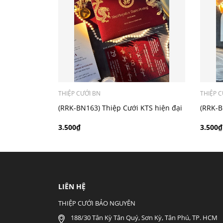
- Mẫu dưới 3000 giá chưa bao gồm bản đồ, qu
THIỆP CƯỚI BN
THIỆP C
(RRK-BN163) Thiệp Cưới KTS hiện đại
(RRK-B
3.500₫
3.500₫
LIÊN HỆ
THIỆP CƯỚI BẢO NGUYÊN
188/30 Tân Kỳ Tân Quý, Sơn Kỳ, Tân Phú, TP. HCM