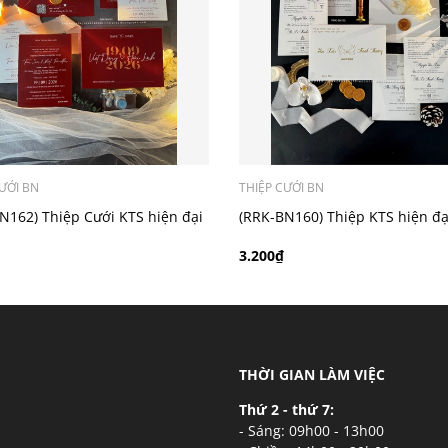
ý khách có nhu cầu in bản đồ sẽ có mức phí 300 - 500 đồng 
ƯỚI BN
THIỆP CƯỚI BN
N162) Thiệp Cưới KTS hiện đại
(RRK-BN160) Thiệp KTS hiện đạ
3.200₫
THỜI GIAN LÀM VIỆC
Thứ 2 - thứ 7:
- Sáng: 09h00 - 13h00