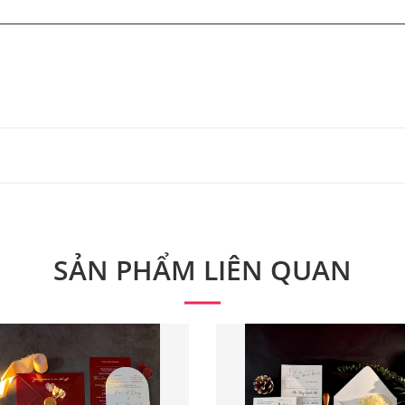
 từ 300 bộ.
 phẩm. Quý khách vui lòng liên hệ để có thông tin chính xác
SẢN PHẨM LIÊN QUAN