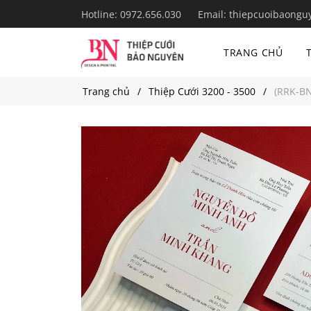
Hotline:
0972.656.030
Email:
thiepcuoibaongu
TRANG CHỦ
Trang chủ
Thiệp Cưới 3200 - 3500
(RRK-BN