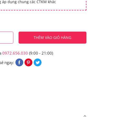
ng áp dụng chung các CTKM khác
THÊM VÀO GIỎ HÀNG
ua
0972.656.030
(9:00 - 21:00)
sẻ ngay: