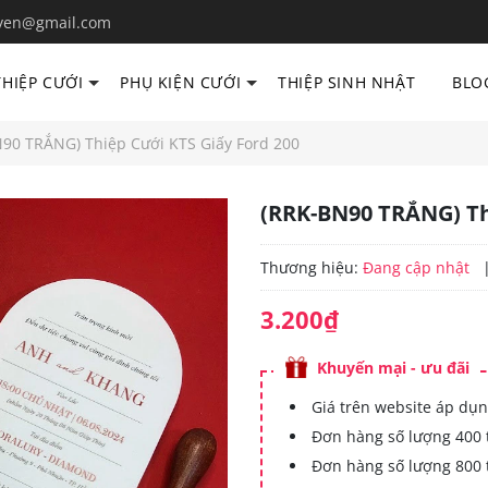
yen@gmail.com
THIỆP CƯỚI
PHỤ KIỆN CƯỚI
THIỆP SINH NHẬT
BLO
90 TRẮNG) Thiệp Cưới KTS Giấy Ford 200
(RRK-BN90 TRẮNG) Th
Thương hiệu:
Đang cập nhật
3.200₫
Khuyến mại - ưu đãi
Giá trên website áp dụn
Đơn hàng số lượng 400 
Đơn hàng số lượng 800 