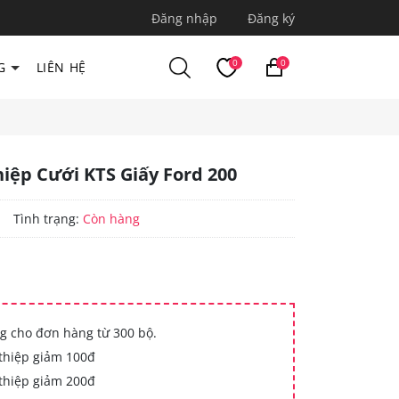
Đăng nhập
Đăng ký
0
0
G
LIÊN HỆ
iệp Cưới KTS Giấy Ford 200
|
Tình trạng:
Còn hàng
g cho đơn hàng từ 300 bộ.
thiệp giảm 100đ
thiệp giảm 200đ