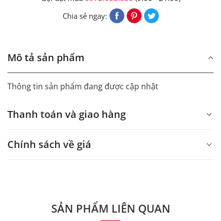
Chia sẻ ngay:
Mô tả sản phẩm
Thông tin sản phẩm đang được cập nhật
Thanh toán và giao hàng
Chính sách về giá
- Giá trên web site là giá tham khảo áp dụng từ 300 bộ.
- Dưới 300 sẽ có phụ thu theo từng dòng sản phẩm.
Quý khách vui lòng liên hệ để có thông tin chính xác.
SẢN PHẨM LIÊN QUAN