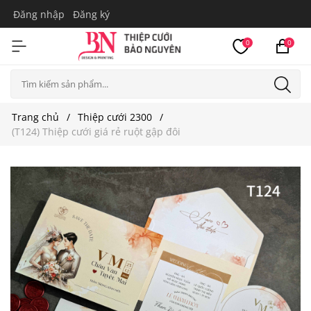
Đăng nhập
Đăng ký
0
0
Trang chủ
Thiệp cưới 2300
(T124) Thiệp cưới giá rẻ ruột gập đôi