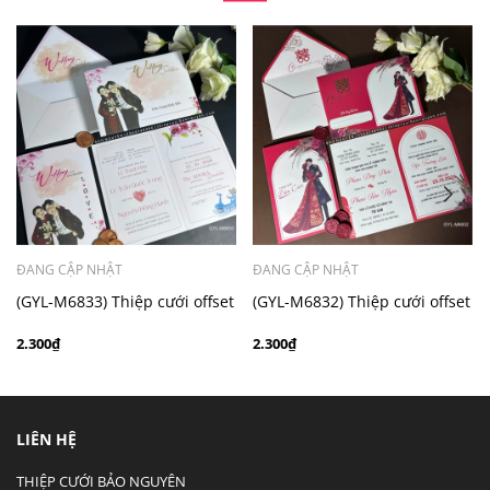
- Mẫu dưới 3000 giá chưa bao gồm bản đồ, quý khách
có nhu cầu in bản đồ sẽ có mức phí 300 - 500 đồng 1
thiệp tuỳ chất liệu.
ĐANG CẬP NHẬT
ĐANG CẬP NHẬT
(GYL-M6833) Thiệp cưới offset
(GYL-M6832) Thiệp cưới offset
mẫu hiện đại giá rẻ
mẫu hiện đại giá rẻ
2.300₫
2.300₫
LIÊN HỆ
THIỆP CƯỚI BẢO NGUYÊN