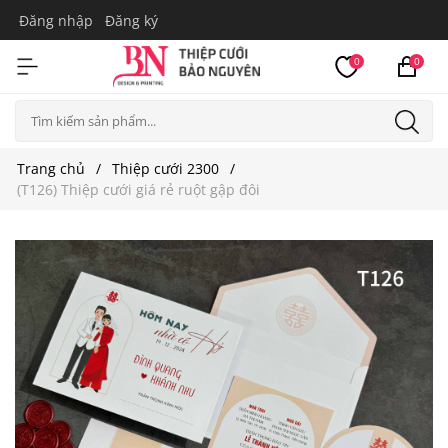
Đăng nhập
Đăng ký
0
0
Trang chủ
Thiệp cưới 2300
(T126) Thiệp cưới giá rẻ ruột gập đôi