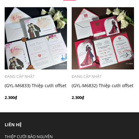
- Mẫu dưới 3000 giá chưa bao gồm bản đồ, quý khách
có nhu cầu in bản đồ sẽ có mức phí 300 - 500 đồng 1
thiệp tuỳ chất liệu.
ĐANG CẬP NHẬT
ĐANG CẬP NHẬT
(GYL-M6833) Thiệp cưới offset
(GYL-M6832) Thiệp cưới offset
mẫu hiện đại giá rẻ
mẫu hiện đại giá rẻ
2.300₫
2.300₫
LIÊN HỆ
THIỆP CƯỚI BẢO NGUYÊN