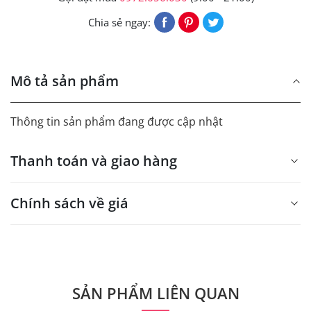
Chia sẻ ngay:
Mô tả sản phẩm
Thông tin sản phẩm đang được cập nhật
Thanh toán và giao hàng
Chính sách về giá
- Giá trên web site là giá tham khảo áp dụng từ 300 bộ.
- Dưới 300 sẽ có phụ thu theo từng dòng sản phẩm.
Quý khách vui lòng liên hệ để có thông tin chính xác.
SẢN PHẨM LIÊN QUAN