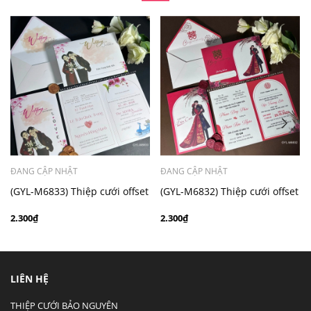
- Mẫu dưới 3000 giá chưa bao gồm bản đồ, quý khách
có nhu cầu in bản đồ sẽ có mức phí 300 - 500 đồng 1
thiệp tuỳ chất liệu.
ĐANG CẬP NHẬT
ĐANG CẬP NHẬT
(GYL-M6833) Thiệp cưới offset
(GYL-M6832) Thiệp cưới offset
mẫu hiện đại giá rẻ
mẫu hiện đại giá rẻ
2.300₫
2.300₫
LIÊN HỆ
THIỆP CƯỚI BẢO NGUYÊN