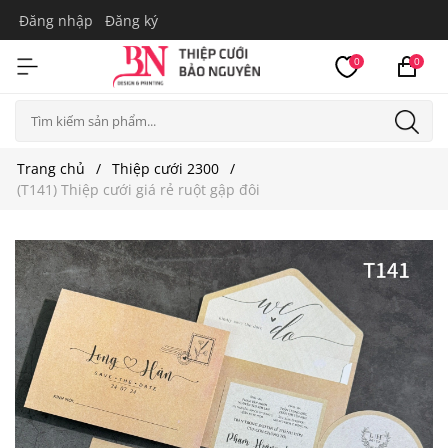
Đăng nhập
Đăng ký
0
0
Trang chủ
Thiệp cưới 2300
(T141) Thiệp cưới giá rẻ ruột gập đôi