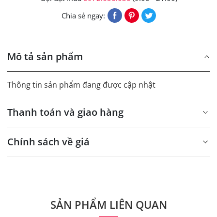
Chia sẻ ngay:
Mô tả sản phẩm
Thông tin sản phẩm đang được cập nhật
Thanh toán và giao hàng
Chính sách về giá
- Giá trên web site là giá tham khảo áp dụng từ 300 bộ.
- Dưới 300 sẽ có phụ thu theo từng dòng sản phẩm.
Quý khách vui lòng liên hệ để có thông tin chính xác.
SẢN PHẨM LIÊN QUAN