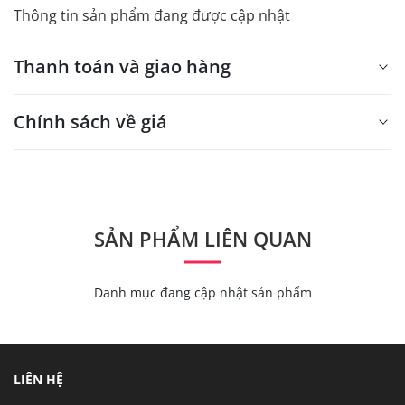
Thông tin sản phẩm đang được cập nhật
Thanh toán và giao hàng
Chính sách về giá
- Giá trên web site là giá tham khảo áp dụng từ 300 bộ.
- Dưới 300 sẽ có phụ thu theo từng dòng sản phẩm.
Quý khách vui lòng liên hệ để có thông tin chính xác.
SẢN PHẨM LIÊN QUAN
Danh mục đang cập nhật sản phẩm
LIÊN HỆ
- Mẫu dưới 3000 giá chưa bao gồm bản đồ, quý khách
có nhu cầu in bản đồ sẽ có mức phí 300 - 500 đồng 1