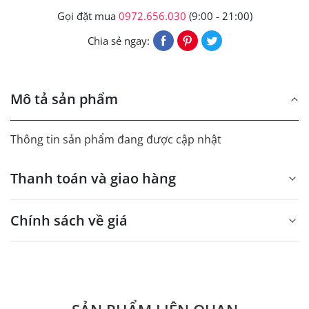
Gọi đặt mua
0972.656.030
(9:00 - 21:00)
Chia sẻ ngay:
Mô tả sản phẩm
Thông tin sản phẩm đang được cập nhật
Thanh toán và giao hàng
Chính sách về giá
- Giá trên web site là giá tham khảo áp dụng từ 300 bộ.
- Dưới 300 sẽ có phụ thu theo từng dòng sản phẩm.
Quý khách vui lòng liên hệ để có thông tin chính xác.