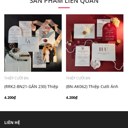
SẢN PHẨM LIÊN QUAN
- Mẫu dưới 3000 giá chưa bao gồm bản đồ, quý khách
có nhu cầu in bản đồ sẽ có mức phí 300 - 500 đồng 1
thiệp tuỳ chất liệu.
THIỆP CƯỚI BN
THIỆP CƯỚI BN
(RRK2-BN21-GÂN 230) Thiệp
(BN-AK062) Thiệp Cưới Ánh
Cưới Kỹ Thuật Số Giấy Gân
Kim BN
4.200₫
4.200₫
230g
LIÊN HỆ