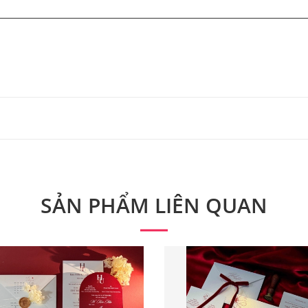
 từ 300 bộ.
 phẩm. Quý khách vui lòng liên hệ để có thông tin chính xác
SẢN PHẨM LIÊN QUAN