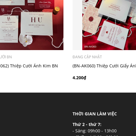
ý khách có nhu cầu in bản đồ sẽ có mức phí 300 - 500 đồng 
ƯỚI BN
ĐANG CẬP NHẬT
062) Thiệp Cưới Ánh Kim BN
(BN-AK060) Thiệp Cưới Giấy Á
Thơm
4.200₫
THỜI GIAN LÀM VIỆC
Thứ 2 - thứ 7:
- Sáng: 09h00 - 13h00