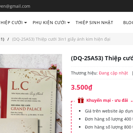
yen@gmail.com
THIỆP CƯỚI
PHỤ KIỆN CƯỚI
THIỆP SINH NHẬT
BLO
1)
(DQ-25A53) Thiệp cưới 3in1 giấy ánh kim hiện đại
(DQ-25A53) Thiệp cướ
Thương hiệu:
Đang cập nhật
3.500₫
Khuyến mại - ưu đãi
Giá trên website áp dụn
Đơn hàng số lượng 400 
Đơn hàng số lượng 800 