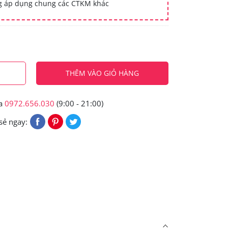
ng áp dụng chung các CTKM khác
THÊM VÀO GIỎ HÀNG
ua
0972.656.030
(9:00 - 21:00)
sẻ ngay: