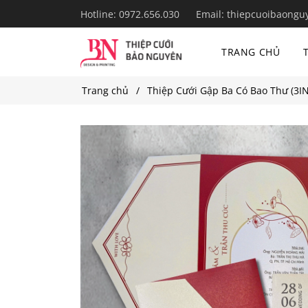
Hotline:
0972.656.030
Email:
thiepcuoibaongu
TRANG CHỦ
Trang chủ
Thiệp Cưới Gập Ba Có Bao Thư (3IN