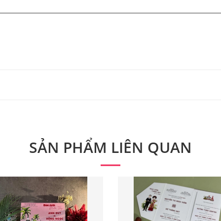
 từ 300 bộ.
 phẩm. Quý khách vui lòng liên hệ để có thông tin chính xác
SẢN PHẨM LIÊN QUAN