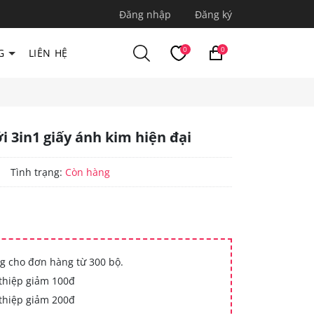
Đăng nhập
Đăng ký
0
0
G
LIÊN HỆ
i 3in1 giấy ánh kim hiện đại
|
Tình trạng:
Còn hàng
g cho đơn hàng từ 300 bộ.
thiệp giảm 100đ
thiệp giảm 200đ