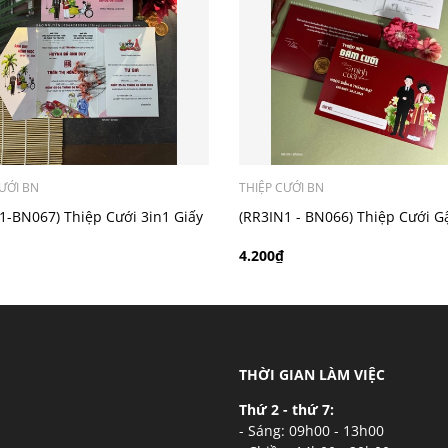
ý khách có nhu cầu in bản đồ sẽ có mức phí 300 - 500 đồng 
ƯỚI BN
THIỆP CƯỚI BN
1-BN067) Thiệp Cưới 3in1 Giấy
(RR3IN1 - BN066) Thiệp Cưới G
im
Bao Thư 3IN1
4.200₫
THỜI GIAN LÀM VIỆC
Thứ 2 - thứ 7:
- Sáng: 09h00 - 13h00