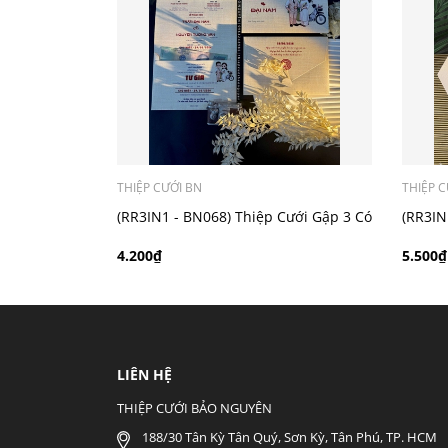
- Mẫu dưới 3000 giá chưa bao gồm bản đồ, qu
THIỆP CƯỚI BN
THIỆP C
(RR3IN1 - BN068) Thiệp Cưới Gập 3 Có
(RR3IN
Bao Thư 3IN1
Ánh K
4.200₫
5.500₫
LIÊN HỆ
THIỆP CƯỚI BẢO NGUYÊN
188/30 Tân Kỳ Tân Quý, Sơn Kỳ, Tân Phú, TP. HCM