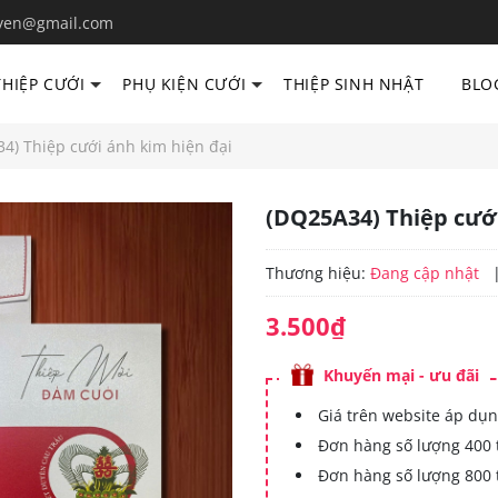
yen@gmail.com
THIỆP CƯỚI
PHỤ KIỆN CƯỚI
THIỆP SINH NHẬT
BLO
4) Thiệp cưới ánh kim hiện đại
(DQ25A34) Thiệp cưới
Thương hiệu:
Đang cập nhật
3.500₫
Khuyến mại - ưu đãi
Giá trên website áp dụn
Đơn hàng số lượng 400 
Đơn hàng số lượng 800 