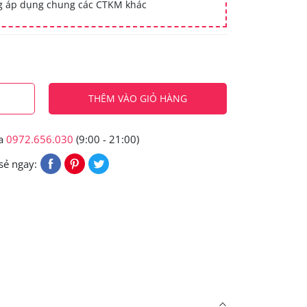
ng áp dụng chung các CTKM khác
THÊM VÀO GIỎ HÀNG
ua
0972.656.030
(9:00 - 21:00)
sẻ ngay: