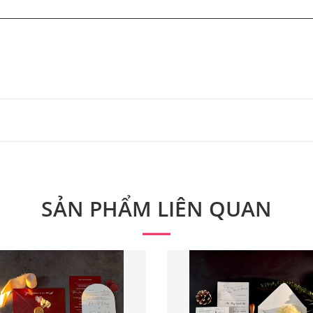
 từ 300 bộ.
 phẩm. Quý khách vui lòng liên hệ để có thông tin chính xác
SẢN PHẨM LIÊN QUAN