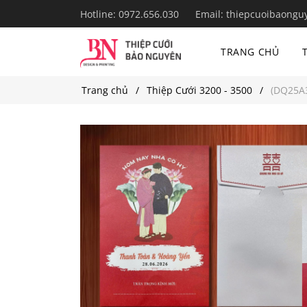
Hotline:
0972.656.030
Email:
thiepcuoibaongu
TRANG CHỦ
Trang chủ
Thiệp Cưới 3200 - 3500
(DQ25A3