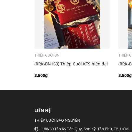
- Mẫu dưới 3000 giá chưa bao gồm bản đồ, qu
THIỆP CƯỚI BN
THIỆP C
(RRK-BN163) Thiệp Cưới KTS hiện đại
(RRK-B
3.500₫
3.500₫
LIÊN HỆ
THIỆP CƯỚI BẢO NGUYÊN
188/30 Tân Kỳ Tân Quý, Sơn Kỳ, Tân Phú, TP. HCM