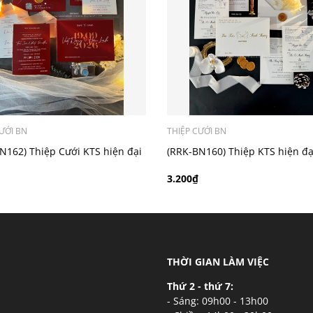
ý khách có nhu cầu in bản đồ sẽ có mức phí 300 - 500 đồng 
ƯỚI BN
THIỆP CƯỚI BN
N162) Thiệp Cưới KTS hiện đại
(RRK-BN160) Thiệp KTS hiện đạ
3.200₫
THỜI GIAN LÀM VIỆC
Thứ 2 - thứ 7:
- Sáng: 09h00 - 13h00