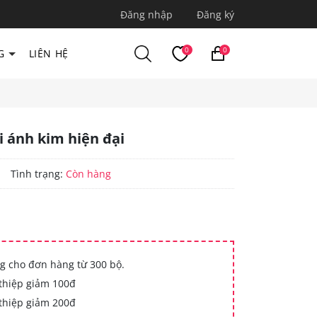
Đăng nhập
Đăng ký
0
0
G
LIÊN HỆ
 ánh kim hiện đại
|
Tình trạng:
Còn hàng
g cho đơn hàng từ 300 bộ.
thiệp giảm 100đ
thiệp giảm 200đ