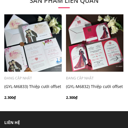
SẢN PHẨM LIÊN QUAN
- Mẫu dưới 3000 giá chưa bao gồm bản đồ, quý khách
có nhu cầu in bản đồ sẽ có mức phí 300 - 500 đồng 1
thiệp tuỳ chất liệu.
ĐANG CẬP NHẬT
ĐANG CẬP NHẬT
(GYL-M6833) Thiệp cưới offset
(GYL-M6832) Thiệp cưới offset
mẫu hiện đại giá rẻ
mẫu hiện đại giá rẻ
2.300₫
2.300₫
LIÊN HỆ