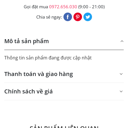
Gọi đặt mua
0972.656.030
(9:00 - 21:00)
Chia sẻ ngay:
Mô tả sản phẩm
Thông tin sản phẩm đang được cập nhật
Thanh toán và giao hàng
Chính sách về giá
- Giá trên web site là giá tham khảo áp dụng từ 300 bộ.
- Dưới 300 sẽ có phụ thu theo từng dòng sản phẩm.
Quý khách vui lòng liên hệ để có thông tin chính xác.