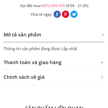
Gọi đặt mua
0972.656.030
(9:00 - 21:00)
Chia sẻ ngay:
Mô tả sản phẩm
Thông tin sản phẩm đang được cập nhật
Thanh toán và giao hàng
Chính sách về giá
- Giá trên web site là giá tham khảo áp dụng từ 300 bộ.
- Dưới 300 sẽ có phụ thu theo từng dòng sản phẩm.
Quý khách vui lòng liên hệ để có thông tin chính xác.