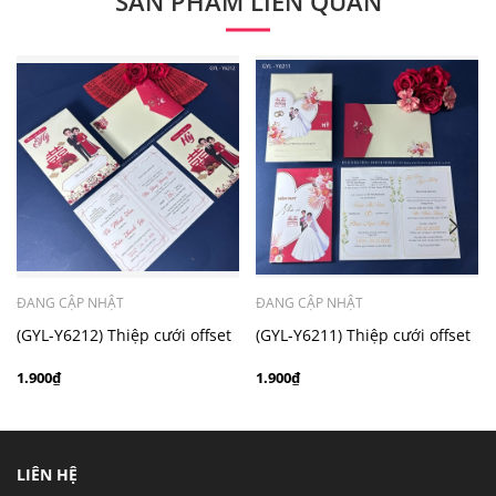
SẢN PHẨM LIÊN QUAN
- Mẫu dưới 3000 giá chưa bao gồm bản đồ, quý khách
có nhu cầu in bản đồ sẽ có mức phí 300 - 500 đồng 1
thiệp tuỳ chất liệu.
ĐANG CẬP NHẬT
ĐANG CẬP NHẬT
(GYL-Y6212) Thiệp cưới offset
(GYL-Y6211) Thiệp cưới offset
mẫu hiện đại giá rẻ
mẫu hiện đại giá rẻ
1.900₫
1.900₫
LIÊN HỆ