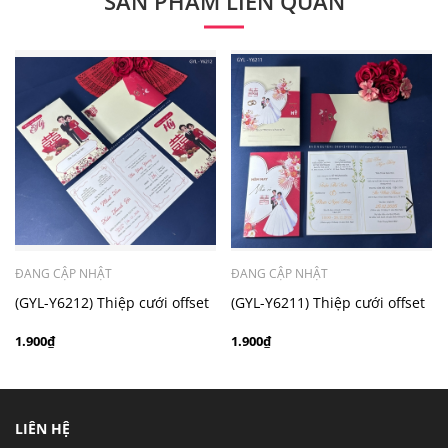
SẢN PHẨM LIÊN QUAN
- Mẫu dưới 3000 giá chưa bao gồm bản đồ, quý khách
có nhu cầu in bản đồ sẽ có mức phí 300 - 500 đồng 1
thiệp tuỳ chất liệu.
ĐANG CẬP NHẬT
ĐANG CẬP NHẬT
(GYL-Y6212) Thiệp cưới offset
(GYL-Y6211) Thiệp cưới offset
mẫu hiện đại giá rẻ
mẫu hiện đại giá rẻ
1.900₫
1.900₫
LIÊN HỆ