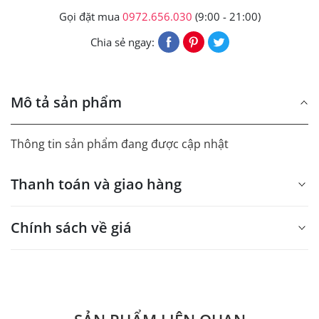
Gọi đặt mua
0972.656.030
(9:00 - 21:00)
Chia sẻ ngay:
Mô tả sản phẩm
Thông tin sản phẩm đang được cập nhật
Thanh toán và giao hàng
Chính sách về giá
- Giá trên web site là giá tham khảo áp dụng từ 300 bộ.
- Dưới 300 sẽ có phụ thu theo từng dòng sản phẩm.
Quý khách vui lòng liên hệ để có thông tin chính xác.