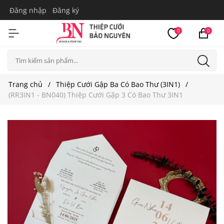
Đăng nhập
Đăng ký
0
0
Trang chủ
Thiệp Cưới Gập Ba Có Bao Thư (3IN1)
(RR3IN1 - BN040) Thiệp Cưới Gập 3 Có Bao Thư 3IN1