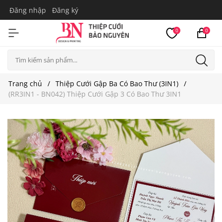
Đăng nhập
Đăng ký
0
0
Trang chủ
Thiệp Cưới Gập Ba Có Bao Thư (3IN1)
(RR3IN1 - BN042) Thiệp Cưới Gập 3 Có Bao Thư 3IN1