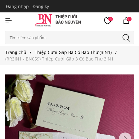
Đăng nhập
Đăng ký
0
0
Trang chủ
Thiệp Cưới Gập Ba Có Bao Thư (3IN1)
(RR3IN1 - BN059) Thiệp Cưới Gập 3 Có Bao Thư 3IN1