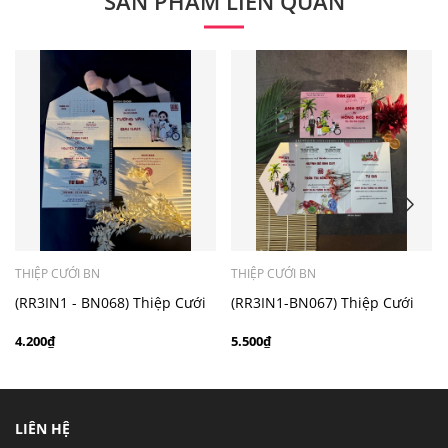
SẢN PHẨM LIÊN QUAN
- Mẫu dưới 3000 giá chưa bao gồm bản đồ, quý khách
có nhu cầu in bản đồ sẽ có mức phí 300 - 500 đồng 1
thiệp tuỳ chất liệu.
THIỆP CƯỚI BN
THIỆP CƯỚI BN
(RR3IN1 - BN068) Thiệp Cưới
(RR3IN1-BN067) Thiệp Cưới
Gập 3 Có Bao Thư 3IN1
3in1 Giấy Ánh Kim
4.200₫
5.500₫
LIÊN HỆ