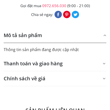
Gọi đặt mua
0972.656.030
(9:00 - 21:00)
Chia sẻ ngay:
Mô tả sản phẩm
Thông tin sản phẩm đang được cập nhật
Thanh toán và giao hàng
Chính sách về giá
- Giá trên web site là giá tham khảo áp dụng từ 300 bộ.
- Dưới 300 sẽ có phụ thu theo từng dòng sản phẩm.
Quý khách vui lòng liên hệ để có thông tin chính xác.