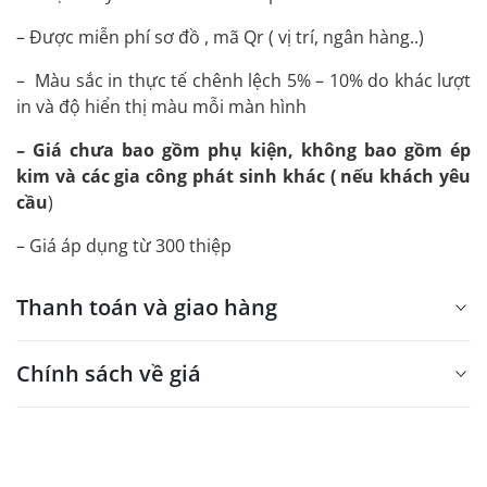
– Được miễn phí sơ đồ , mã Qr ( vị trí, ngân hàng..)
– Màu sắc in thực tế chênh lệch 5% – 10% do khác lượt
in và độ hiển thị màu mỗi màn hình
– Giá chưa bao gồm phụ kiện, không bao gồm ép
kim và các gia công phát sinh khác ( nếu khách yêu
cầu
)
– Giá áp dụng từ 300 thiệp
Thanh toán và giao hàng
Chính sách về giá
- Giá trên web site là giá tham khảo áp dụng từ 300 bộ.
- Dưới 300 sẽ có phụ thu theo từng dòng sản phẩm.