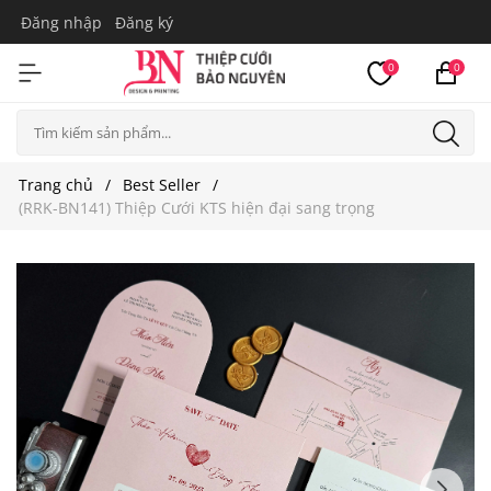
Đăng nhập
Đăng ký
0
0
Trang chủ
Best Seller
(RRK-BN141) Thiệp Cưới KTS hiện đại sang trọng