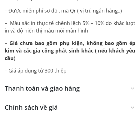
– Được miễn phí sơ đồ , mã Qr ( vị trí, ngân hàng..)
– Màu sắc in thực tế chênh lệch 5% – 10% do khác lượt
in và độ hiển thị màu mỗi màn hình
– Giá chưa bao gồm phụ kiện, không bao gồm ép
kim và các gia công phát sinh khác ( nếu khách yêu
cầu
)
– Giá áp dụng từ 300 thiệp
Thanh toán và giao hàng
Chính sách về giá
- Giá trên web site là giá tham khảo áp dụng từ 300 bộ.
- Dưới 300 sẽ có phụ thu theo từng dòng sản phẩm.