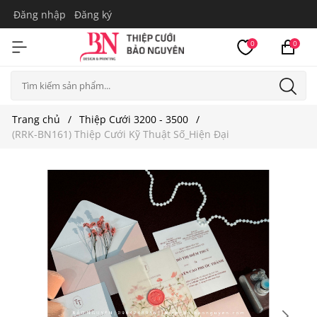
Đăng nhập
Đăng ký
0
0
Trang chủ
Thiệp Cưới 3200 - 3500
(RRK-BN161) Thiệp Cưới Kỹ Thuật Số_Hiện Đại