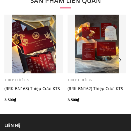
SẢN PHẨM LIÊN QUAN
- Mẫu dưới 3000 giá chưa bao gồm bản đồ, quý khách
có nhu cầu in bản đồ sẽ có mức phí 300 - 500 đồng 1
thiệp tuỳ chất liệu.
THIỆP CƯỚI BN
THIỆP CƯỚI BN
(RRK-BN163) Thiệp Cưới KTS
(RRK-BN162) Thiệp Cưới KTS
hiện đại
hiện đại
3.500₫
3.500₫
LIÊN HỆ