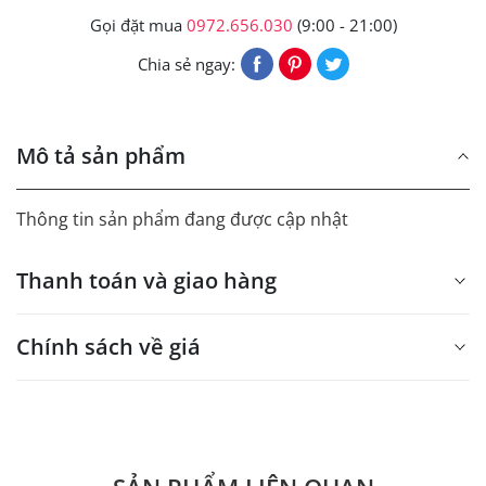
Gọi đặt mua
0972.656.030
(9:00 - 21:00)
Chia sẻ ngay:
Mô tả sản phẩm
Thông tin sản phẩm đang được cập nhật
Thanh toán và giao hàng
Chính sách về giá
- Giá trên web site là giá tham khảo áp dụng từ 300 bộ.
- Dưới 300 sẽ có phụ thu theo từng dòng sản phẩm.
Quý khách vui lòng liên hệ để có thông tin chính xác.