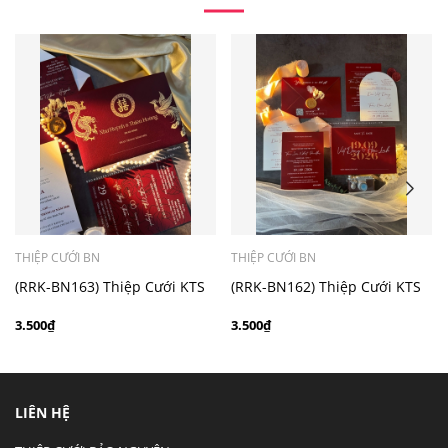
- Mẫu dưới 3000 giá chưa bao gồm bản đồ, quý khách
có nhu cầu in bản đồ sẽ có mức phí 300 - 500 đồng 1
thiệp tuỳ chất liệu.
THIỆP CƯỚI BN
THIỆP CƯỚI BN
(RRK-BN163) Thiệp Cưới KTS
(RRK-BN162) Thiệp Cưới KTS
hiện đại
hiện đại
3.500₫
3.500₫
LIÊN HỆ