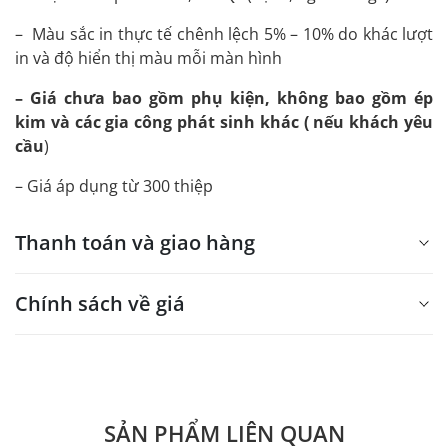
– Màu sắc in thực tế chênh lệch 5% – 10% do khác lượt
in và độ hiển thị màu mỗi màn hình
– Giá chưa bao gồm phụ kiện, không bao gồm ép
kim và các gia công phát sinh khác ( nếu khách yêu
cầu
)
– Giá áp dụng từ 300 thiệp
Thanh toán và giao hàng
Chính sách về giá
- Giá trên web site là giá tham khảo áp dụng từ 300 bộ.
- Dưới 300 sẽ có phụ thu theo từng dòng sản phẩm.
Quý khách vui lòng liên hệ để có thông tin chính xác.
SẢN PHẨM LIÊN QUAN