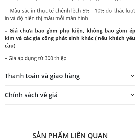
– Màu sắc in thực tế chênh lệch 5% – 10% do khác lượt
in và độ hiển thị màu mỗi màn hình
– Giá chưa bao gồm phụ kiện, không bao gồm ép
kim và các gia công phát sinh khác ( nếu khách yêu
cầu
)
– Giá áp dụng từ 300 thiệp
Thanh toán và giao hàng
Chính sách về giá
- Giá trên web site là giá tham khảo áp dụng từ 300 bộ.
- Dưới 300 sẽ có phụ thu theo từng dòng sản phẩm.
Quý khách vui lòng liên hệ để có thông tin chính xác.
SẢN PHẨM LIÊN QUAN