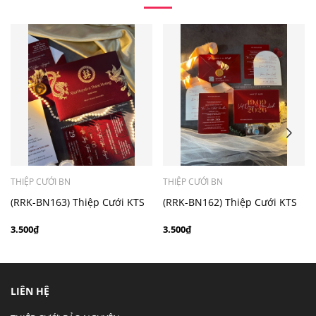
- Mẫu dưới 3000 giá chưa bao gồm bản đồ, quý khách
có nhu cầu in bản đồ sẽ có mức phí 300 - 500 đồng 1
thiệp tuỳ chất liệu.
THIỆP CƯỚI BN
THIỆP CƯỚI BN
(RRK-BN163) Thiệp Cưới KTS
(RRK-BN162) Thiệp Cưới KTS
hiện đại
hiện đại
3.500₫
3.500₫
LIÊN HỆ