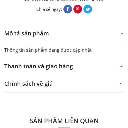
Chia sẻ ngay:
Mô tả sản phẩm
Thông tin sản phẩm đang được cập nhật
Thanh toán và giao hàng
Chính sách về giá
- Giá trên web site là giá tham khảo áp dụng từ 300 bộ.
- Dưới 300 sẽ có phụ thu theo từng dòng sản phẩm.
Quý khách vui lòng liên hệ để có thông tin chính xác.
SẢN PHẨM LIÊN QUAN