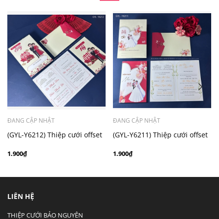
- Mẫu dưới 3000 giá chưa bao gồm bản đồ, quý khách
có nhu cầu in bản đồ sẽ có mức phí 300 - 500 đồng 1
thiệp tuỳ chất liệu.
ĐANG CẬP NHẬT
ĐANG CẬP NHẬT
(GYL-Y6212) Thiệp cưới offset
(GYL-Y6211) Thiệp cưới offset
mẫu hiện đại giá rẻ
mẫu hiện đại giá rẻ
1.900₫
1.900₫
LIÊN HỆ
THIỆP CƯỚI BẢO NGUYÊN