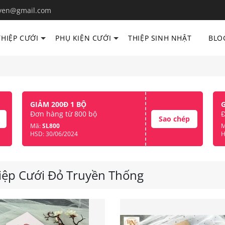
yen@gmail.com
THIỆP CƯỚI
PHỤ KIỆN CƯỚI
THIỆP SINH NHẬT
BLO
GIẢM 200Đ 1 BỘ
Đơn hàng từ 800 bộ
Đ
Sao chép
Mã:
SL800
M
HSD: 30/06/2024
H
iệp Cưới Đỏ Truyền Thống