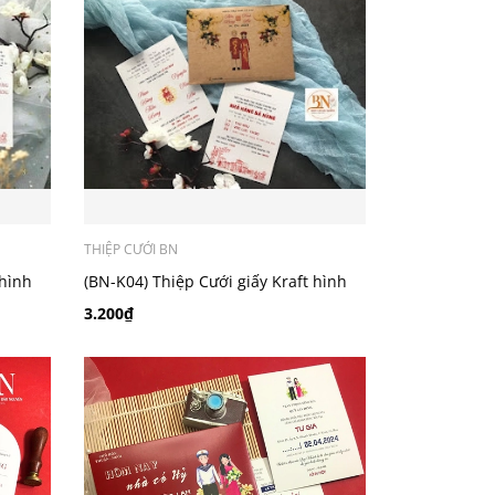
THIỆP CƯỚI BN
 hình
(BN-K04) Thiệp Cưới giấy Kraft hình
chibi chibi áo dài truyền thống
3.200₫