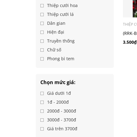
Thiệp cưới hoa
Thiệp cưới lá
Dân gian
THIỆP C
Hiện đại
(RRK-B
Ford 2
Truyền thống
3.500₫
Chữ số
Phong bì tem
Chọn mức giá:
Giá dưới 1đ
1đ - 2000đ
2000đ - 3000đ
3000đ - 3700đ
Giá trên 3700đ