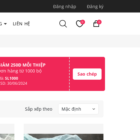
Đăng nhập
Đăng ký
0
0
G
LIÊN HỆ
GIẢM 250Đ MỖI THIỆP
ơn hàng từ 1000 bộ
Sao chép
ã:
SL1000
SD: 30/06/2024
Sắp xếp theo
Mặc định