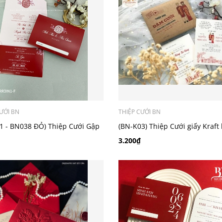
ƯỚI BN
THIỆP CƯỚI BN
1 - BN038 ĐỎ) Thiệp Cưới Gập
(BN-K03) Thiệp Cưới giấy Kraft
ao Thư 3IN1
chibi áo dài truyền thống
3.200₫