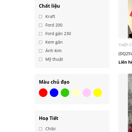
Chất liệu
Kraft
Ford 200
Ford gân 230
Kem gân
THIỆP 
Ánh kim
(DQ25V
Mỹ thuật
Cưới C
Liên h
Màu chủ đạo
Hoạ Tiết
Chibi