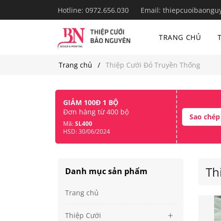
Hotline:
0972.656.030
Email:
thiepcuoibaongu
TRANG CHỦ
Trang chủ
Thiệp Cưới Đỏ Truyền Thống
GIẢM 100Đ 1 BỘ
Đơn hàng từ 400 bộ
Sao chép
Mã:
SL400
HSD: 30/06/2024
Th
Danh mục sản phẩm
Trang chủ
Thiệp Cưới