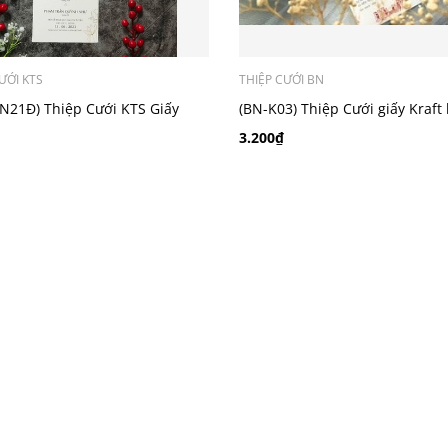
ƯỚI KTS
THIỆP CƯỚI BN
N21Đ) Thiệp Cưới KTS Giấy
(BN-K03) Thiệp Cưới giấy Kraft
00 - Màu Đỏ
chibi áo dài truyền thống
3.200₫