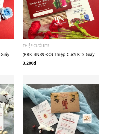
THIỆP CƯỚI KTS
 Giấy
(RRK-BN89 ĐỎ) Thiệp Cưới KTS Giấy
Ford 200
3.200₫