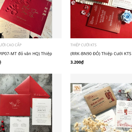
CƯỚI CAO CẤP
THIỆP CƯỚI KTS
IP07-MT đỏ vân HQ) Thiệp
(RRK-BN90 ĐỎ) Thiệp Cưới KTS
ao Cấp Ép Kim
Ford 200
ệ
3.200₫