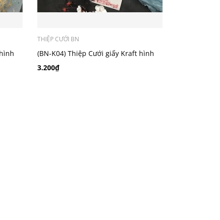
THIỆP CƯỚI BN
 hình
(BN-K04) Thiệp Cưới giấy Kraft hình
chibi chibi áo dài truyền thống
3.200₫