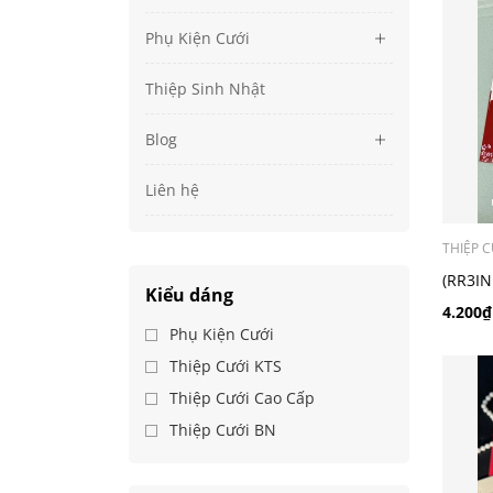
Phụ Kiện Cưới
Thiệp Sinh Nhật
Blog
Liên hệ
THIỆP C
(RR3IN
Kiểu dáng
3 Có B
4.200₫
Phụ Kiện Cưới
Thiệp Cưới KTS
Thiệp Cưới Cao Cấp
Thiệp Cưới BN